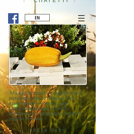
- СПАГЕТТІ -
EN
М’якуш жовтий, солодкуватий з
нотками горіха і лимона. При
приготуванні м’якуш цього
гарбуза розпадається на
волокна, що нагадують спагетті,
звідси й назва.
G R E E N F A R M