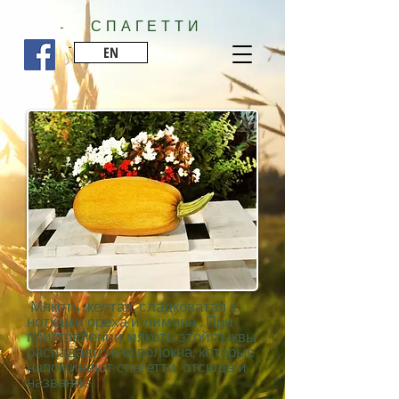
- СПАГЕТТИ
-
EN
Мякоть желтая, сладковатая с
нотками ореха и лимона . При
пригтовлении мякоть этой тыквы
распадается на волокна, которые
напоминают спагетти, отсюда и
название.